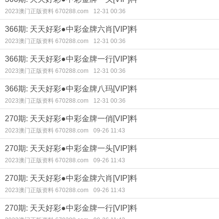
2023澳门正版资料 670288.com
12-31 00:36
366期: 天天好彩●中彩金牌六肖[VIP]料
2023澳门正版资料 670288.com
12-31 00:36
366期: 天天好彩●中彩金牌一行[VIP]料
2023澳门正版资料 670288.com
12-31 00:36
366期: 天天好彩●中彩金牌八玛[VIP]料
2023澳门正版资料 670288.com
12-31 00:36
270期: 天天好彩●中彩金牌一俏[VIP]料
2023澳门正版资料 670288.com
09-26 11:43
270期: 天天好彩●中彩金牌一头[VIP]料
2023澳门正版资料 670288.com
09-26 11:43
270期: 天天好彩●中彩金牌六肖[VIP]料
2023澳门正版资料 670288.com
09-26 11:43
270期: 天天好彩●中彩金牌一行[VIP]料