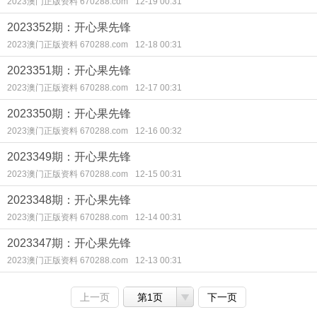
2023澳门正版资料 670288.com
12-19 00:31
2023352期：开心果先锋
2023澳门正版资料 670288.com
12-18 00:31
2023351期：开心果先锋
2023澳门正版资料 670288.com
12-17 00:31
2023350期：开心果先锋
2023澳门正版资料 670288.com
12-16 00:32
2023349期：开心果先锋
2023澳门正版资料 670288.com
12-15 00:31
2023348期：开心果先锋
2023澳门正版资料 670288.com
12-14 00:31
2023347期：开心果先锋
2023澳门正版资料 670288.com
12-13 00:31
上一页
第1页
下一页