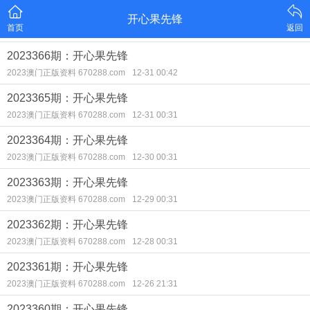
开心果先锋
首页
返回
2023366期：开心果先锋
2023澳门正版资料 670288.com
12-31 00:42
2023365期：开心果先锋
2023澳门正版资料 670288.com
12-31 00:31
2023364期：开心果先锋
2023澳门正版资料 670288.com
12-30 00:31
2023363期：开心果先锋
2023澳门正版资料 670288.com
12-29 00:31
2023362期：开心果先锋
2023澳门正版资料 670288.com
12-28 00:31
2023361期：开心果先锋
2023澳门正版资料 670288.com
12-26 21:31
2023360期：开心果先锋