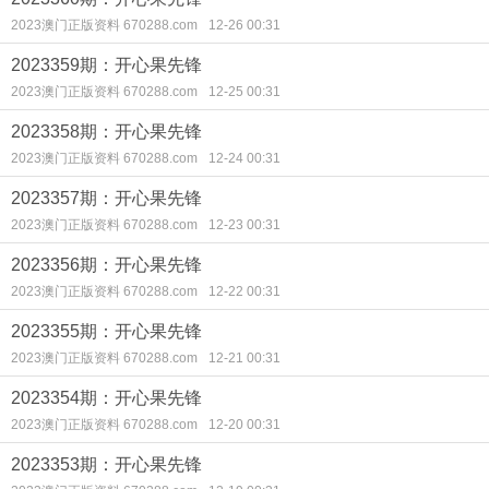
2023澳门正版资料 670288.com
12-26 00:31
2023359期：开心果先锋
2023澳门正版资料 670288.com
12-25 00:31
2023358期：开心果先锋
2023澳门正版资料 670288.com
12-24 00:31
2023357期：开心果先锋
2023澳门正版资料 670288.com
12-23 00:31
2023356期：开心果先锋
2023澳门正版资料 670288.com
12-22 00:31
2023355期：开心果先锋
2023澳门正版资料 670288.com
12-21 00:31
2023354期：开心果先锋
2023澳门正版资料 670288.com
12-20 00:31
2023353期：开心果先锋