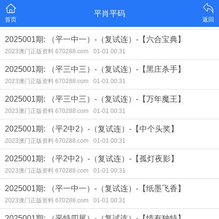
平肖平码
首页
返回
2025001期: （平一中一）-（复试连）-【六合宝典】
2023澳门正版资料 670288.com
01-01 00:31
2025001期: （平三中三）-（复试连）-【黑庄杀手】
2023澳门正版资料 670288.com
01-01 00:31
2025001期: （平三中三）-（复试连）-【万年魔王】
2023澳门正版资料 670288.com
01-01 00:31
2025001期: （平2中2）-（复试连）-【中个头奖】
2023澳门正版资料 670288.com
01-01 00:31
2025001期: （平2中2）-（复试连）-【孤灯夜影】
2023澳门正版资料 670288.com
01-01 00:31
2025001期: （平一中一）-（复试连）-【纸墨飞香】
2023澳门正版资料 670288.com
01-01 00:31
2025001期: （平特四尾）-（复试连）-【情有独特】